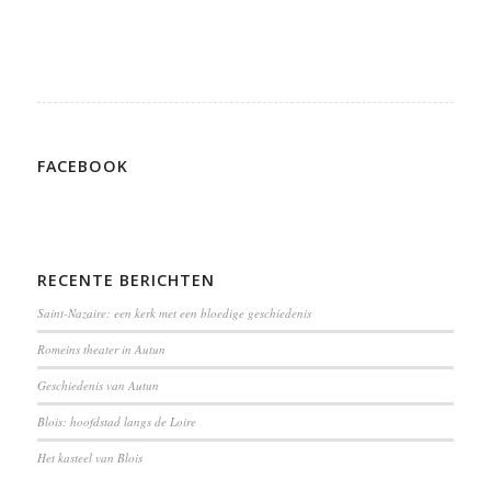
FACEBOOK
RECENTE BERICHTEN
Saint-Nazaire: een kerk met een bloedige geschiedenis
Romeins theater in Autun
Geschiedenis van Autun
Blois: hoofdstad langs de Loire
Het kasteel van Blois