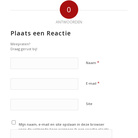
0
ANTWOORDEN
Plaats een Reactie
Meepraten?
Draag gerust bij!
*
Naam
*
E-mail
Site
Mijn naam, e-mail en site opslaan in deze browser
voor de volgende keer wanneer ik een reactie plaats.