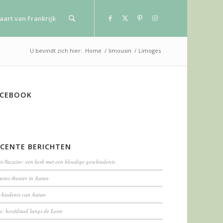
aart van Frankrijk
U bevindt zich hier:
Home
/
limousin
/
Limoges
ACEBOOK
ECENTE BERICHTEN
t-Nazaire: een kerk met een bloedige geschiedenis
eins theater in Autun
chiedenis van Autun
s: hoofdstad langs de Loire