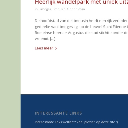
Heerlijk wandelpark met uniek uit
/
in
Limoges
,
limousin
door
Roga
De hoofdstad van de Limousin heeft een rijk verleden
gedeelte van Limoges ligt op de heuvel Saint Etienne b
Romeinse heerser Augustus de stad stichtte onder de
vreemd. […]
Lees meer
INTERESSANTE LINKS
Interessante links wellicht? Veel plezier op deze site :)