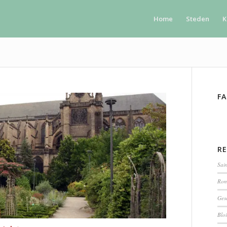
Home
Steden
K
F
R
Sain
Rom
Ges
Bloi