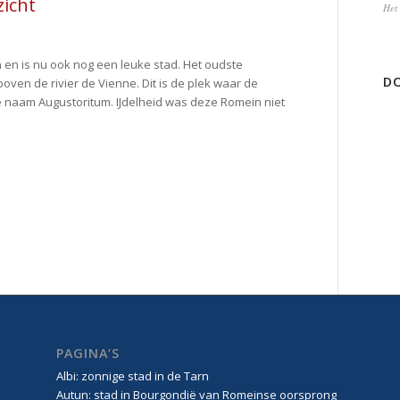
zicht
Het 
 en is nu ook nog een leuke stad. Het oudste
DO
oven de rivier de Vienne. Dit is de plek waar de
 naam Augustoritum. IJdelheid was deze Romein niet
PAGINA’S
Albi: zonnige stad in de Tarn
Autun: stad in Bourgondië van Romeinse oorsprong