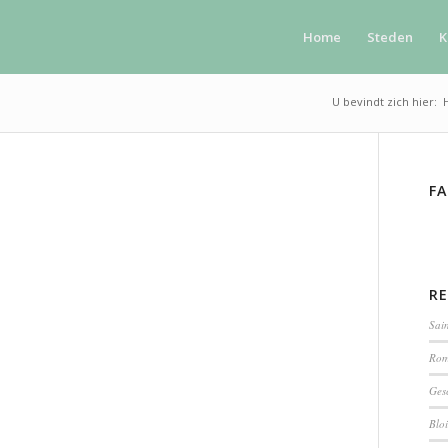
Home
Steden
K
U bevindt zich hier:
F
R
Sain
Rom
Ges
Bloi