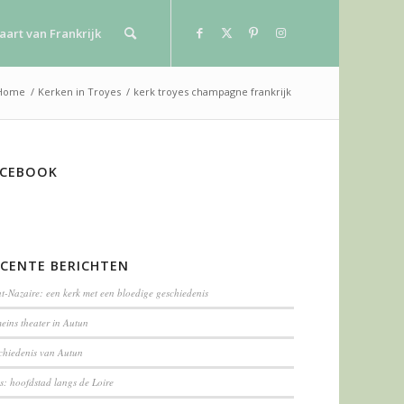
aart van Frankrijk
Home
/
Kerken in Troyes
/
kerk troyes champagne frankrijk
ACEBOOK
ECENTE BERICHTEN
t-Nazaire: een kerk met een bloedige geschiedenis
eins theater in Autun
chiedenis van Autun
s: hoofdstad langs de Loire