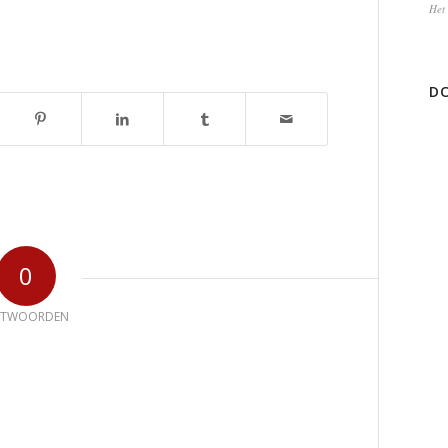
Het 
DO
0
NTWOORDEN