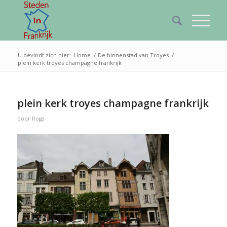
U bevindt zich hier:
Home
/
De binnenstad van Troyes
/
plein kerk troyes champagne frankrijk
plein kerk troyes champagne frankrijk
door
Roga