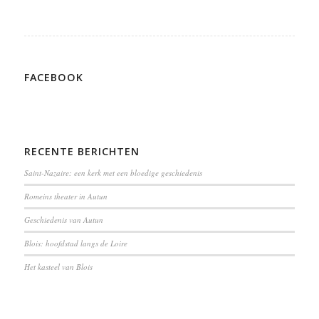
FACEBOOK
RECENTE BERICHTEN
Saint-Nazaire: een kerk met een bloedige geschiedenis
Romeins theater in Autun
Geschiedenis van Autun
Blois: hoofdstad langs de Loire
Het kasteel van Blois