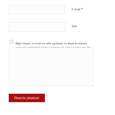
*
E-mail
Site
Mijn naam, e-mail en site opslaan in deze browser
voor de volgende keer wanneer ik een reactie plaats.