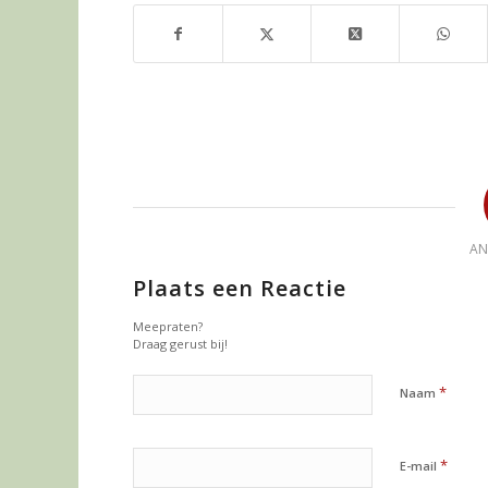
A
Plaats een Reactie
Meepraten?
Draag gerust bij!
*
Naam
*
E-mail