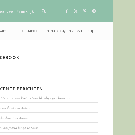
aart van Frankrijk
Dame de France standbeeld maria le puy en velay frankrijk...
ACEBOOK
ECENTE BERICHTEN
t-Nazaire: een kerk met een bloedige geschiedenis
eins theater in Autun
chiedenis van Autun
s: hoofdstad langs de Loire