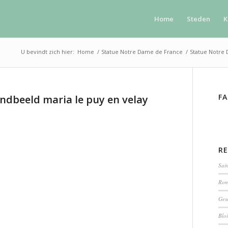
Home
Steden
K
U bevindt zich hier:
Home
/
Statue Notre Dame de France
/
Statue Notre 
F
ndbeeld maria le puy en velay
R
Sain
Rom
Ges
Bloi