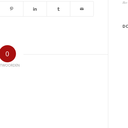
Het 
DO
0
NTWOORDEN