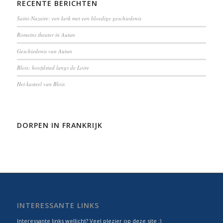
RECENTE BERICHTEN
Saint-Nazaire: een kerk met een bloedige geschiedenis
Romeins theater in Autun
Geschiedenis van Autun
Blois: hoofdstad langs de Loire
Het kasteel van Blois
DORPEN IN FRANKRIJK
INTERESSANTE LINKS
Interessante links wellicht? Veel plezier op deze site :)