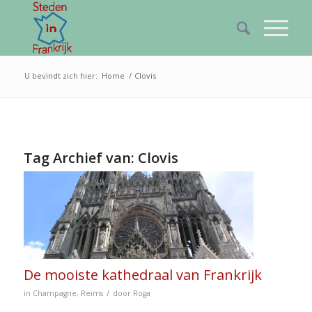
U bevindt zich hier:
Home
/
Clovis
Tag Archief van:
Clovis
De mooiste kathedraal van Frankrijk
/
in
Champagne
,
Reims
door
Roga